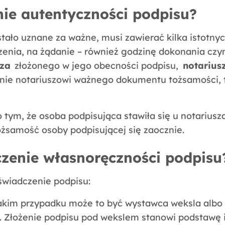
ie autentyczności podpisu?
ostało uznane za ważne, musi zawierać kilka istotn
zenia, na żądanie – również godzinę dokonania czyn
sza
złożonego w jego obecności podpisu,
notarius
anie notariuszowi ważnego dokumentu tożsamości, t
ym, że osoba podpisująca stawiła się u notariusza
ożsamość osoby podpisującej się zaocznie.
czenie własnoręczności podpisu
świadczenie podpisu:
kim przypadku może to być wystawca weksla albo po
. Złożenie podpisu pod wekslem stanowi podstawę 