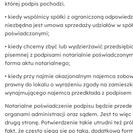
której podpis pochodzi.
• kiedy wspólnicy spółki z ograniczoną odpowiedz
niezbędna jest umowa sprzedaży udziałów w spół
poświadczonymi;
• kiedy chcemy zbyć lub wydzierżawić przedsięb
pisemnej z podpisami notarialnie poświadczonym
forma aktu notarialnego;
• kiedy przy najmie okazjonalnym najemca zobowi
prawny do lokalu o wyrażeniu zgody na zamieszka
wynajmującego najemca przedkłada z podpisem 
Notarialne poświadczenie podpisu będzie przed
organami administracji oraz sądem. Jest to wię
drugą stronę. Potwierdzenie takie utrudni też pr
fakt, że często sięga się po taką, dodatkową fo