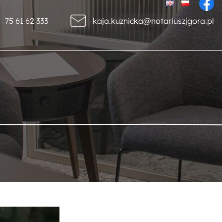
75 61 62 333
kaja.kuznicka@notariuszjgora.pl