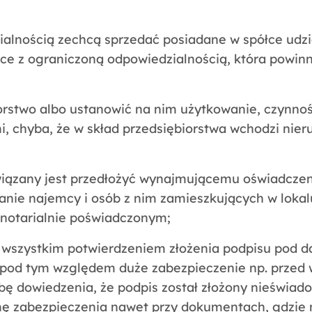
ialnością zechcą sprzedać posiadane w spółce udzia
ce z ograniczoną odpowiedzialnością, która powin
iorstwo albo ustanowić na nim użytkowanie, czynno
i, chyba, że w skład przedsiębiorstwa wchodzi nie
ązany jest przedłożyć wynajmującemu oświadczenie 
nie najemcy i osób z nim zamieszkujących w lokal
notarialnie poświadczonym;
e wszystkim potwierdzeniem złożenia podpisu pod
c pod tym względem duże zabezpieczenie np. przed
óbę dowiedzenia, że podpis został złożony nieświad
rmę zabezpieczenia nawet przy dokumentach, gdzie 