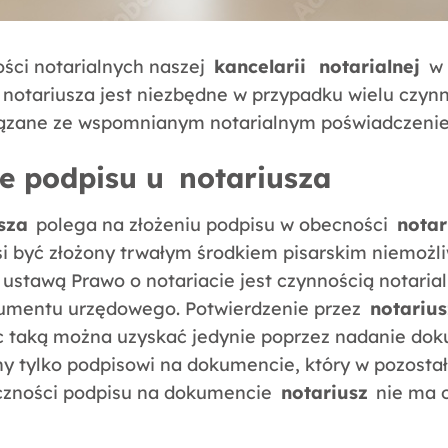
ści notarialnych naszej
kancelarii
notarialnej
w 
 notariusza jest niezbędne w przypadku wielu czyn
iązane ze wspomnianym notarialnym poświadczeni
e podpisu u
notariusza
sza
polega na złożeniu podpisu w obecności
notar
i być złożony trwałym środkiem pisarskim niemożli
 ustawą Prawo o notariacie jest czynnością notaria
umentu urzędowego. Potwierdzenie przez
notariu
taką można uzyskać jedynie poprzez nadanie do
y tylko podpisowi na dokumencie, który w pozostał
czności podpisu na dokumencie
notariusz
nie ma o