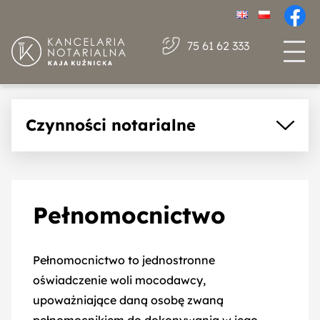
75 61 62 333
Czynności notarialne
Akty notarialne
Umowy majątkowe małżeńskie
Pełnomocnictwo
Umowa darowizny
Umowa sprzedaży
Pełnomocnictwo to jednostronne
Umowa podziału majątku
oświadczenie woli mocodawcy,
wspólnego
upoważniające daną osobę zwaną