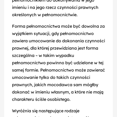
pełnomocnikiem do dokonywania w jego
Zniesienie współwłasności
imieniu i na jego rzecz czynności prawnych
Dział spadku
określonych w pełnomocnictwie.
Umowa o dożywocie
Forma pełnomocnictwa może być dowolna za
Pełnomocnictwo
wyjątkiem sytuacji, gdy pełnomocnictwo
zawiera umocowanie do dokonania czynności
Dziedziczenie
prawnej, dla której przewidziana jest forma
szczególna – w takim wypadku
pełnomocnictwo powinno być udzielone w tej
Protokoły
samej formie. Pełnomocnictwo może zawierać
umocowanie tylko do takich czynności
prawnych, jakich mocodawca sam mógłby
Poświadczenia
dokonać w imieniu własnym, a które nie mają
charakteru ściśle osobistego.
Wypisy, odpisy, wyciągi
Wyróżnia się następujące rodzaje