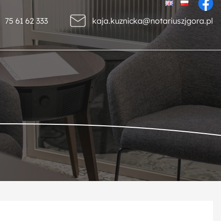
75 61 62 333
kaja.kuznicka@notariuszjgora.pl