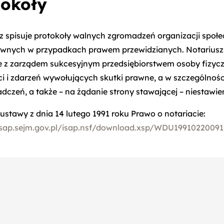
tokoły
z spisuje protokoły walnych zgromadzeń organizacji społec
wnych w przypadkach prawem przewidzianych. Notariusz sp
 z zarządem sukcesyjnym przedsiębiorstwem osoby fizycz
i i zdarzeń wywołujących skutki prawne, a w szczególnośc
adczeń, a także – na żądanie strony stawającej – niestawie
4 ustawy z dnia 14 lutego 1991 roku Prawo o notariacie:
/isap.sejm.gov.pl/isap.nsf/download.xsp/WDU1991022009