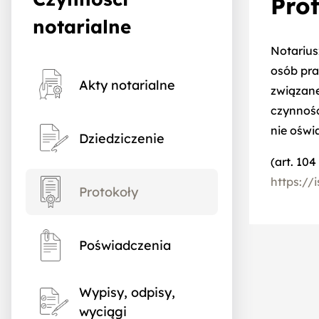
Pro
notarialne
Notarius
osób pra
Akty notarialne
związane
czynnośc
nie oświ
Dziedziczenie
(art. 10
https:/
Protokoły
Poświadczenia
Wypisy, odpisy,
wyciągi